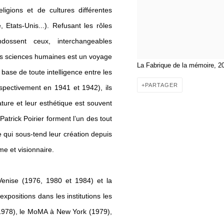
ligions et de cultures différentes
, Etats-
Unis...). Refusant les rôles
ndossent ceux, interchangeabl
es
des sciences humaines est un voyage
La Fabrique de la mémoire, 2
base de toute intelligence entre les
PARTAGER
respectivement en 1941 et 1942), ils
 nature et leur esthétique est souvent
Patrick Poirier forment l’un des tout
e qui sous-tend leur création depuis
me et visionnaire.
 Venise (1976, 1980 et 1984) et la
expositions dans les institutions les
1978), le MoMA à New York (1979),