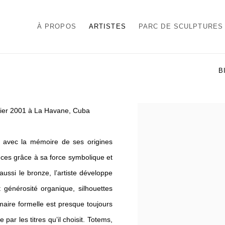
À PROPOS
ARTISTES
PARC DE SCULPTURES
B
vrier 2001 à La Havane, Cuba
View works.
ps avec la mémoire de ses origines
nces grâce à sa force symbolique et
aussi le bronze, l’artiste développe
générosité organique, silhouettes
maire formelle est presque toujours
ar les titres qu’il choisit. Totems,