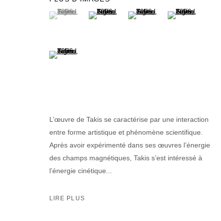
(View a larger image of thumbnail 1 )
, currently selected.
, currently selected.
, currently selected.
(View a larger image of thumbnail 2 )
(View a larger image of thumb
(View a larger im
(View a larger image of thumbnail 5 )
L’œuvre de Takis se caractérise par une interaction
entre forme artistique et phénomène scientifique.
Après avoir expérimenté dans ses œuvres l’énergie
des champs magnétiques, Takis s’est intéressé à
l’énergie cinétique...
LIRE PLUS