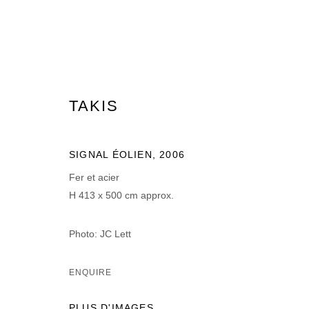
TAKIS
TAKIS
SIGNAL ÉOLIEN
,
2006
Fer et acier
H 413 x 500 cm approx.
Photo: JC Lett
MANAGE COOKIES
ENQUIRE
© 2026 DOMAINE DU MUY
SITE BY ARTLOGIC
PLUS D'IMAGES