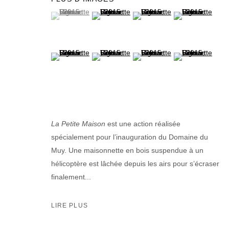
(View a larger image of thumbnail 1 )
, currently selected.
, currently selected.
, currently selected.
(View a larger image of thumbnail 2 )
(View a larger image of thumb
(View a larger im
(View a larger image of thumbnail 5 )
(View a larger image of thumbnail 6 )
(View a larger image of thumb
(View a larger im
La Petite Maison
est une action réalisée
spécialement pour l’inauguration du Domaine du
Muy. Une maisonnette en bois suspendue à un
hélicoptère est lâchée depuis les airs pour s’écraser
finalement...
LIRE PLUS