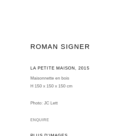
ROMAN SIGNER
ROMAN SIGNER
LA PETITE MAISON
,
2015
Maisonnette en bois
H 150 x 150 x 150 cm
Photo: JC Lett
MANAGE COOKIES
ENQUIRE
© 2026 DOMAINE DU MUY
SITE BY ARTLOGIC
PLUS D'IMAGES