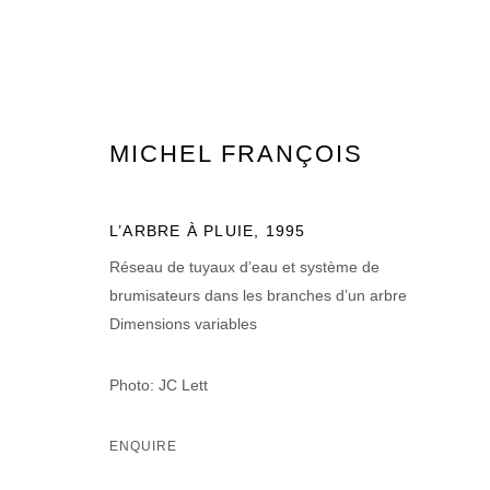
MICHEL FRANÇOIS
MICHEL FRANÇOIS
L’ARBRE À PLUIE
,
1995
Réseau de tuyaux d’eau et système de
brumisateurs dans les branches d’un arbre
Dimensions variables
Photo: JC Lett
MANAGE COOKIES
ENQUIRE
© 2026 DOMAINE DU MUY
SITE BY ARTLOGIC