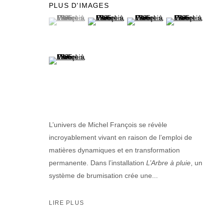
PLUS D'IMAGES
(View a larger image of thumbnail 1 )
, currently selected.
, currently selected.
, currently selected.
(View a larger image of thumbnail 2 )
(View a larger image of thumb
(View a larger im
(View a larger image of thumbnail 5 )
L’univers de Michel François se révèle
incroyablement vivant en raison de l’emploi de
matières dynamiques et en transformation
permanente. Dans l’installation
L’Arbre à pluie
, un
système de brumisation crée une...
LIRE PLUS