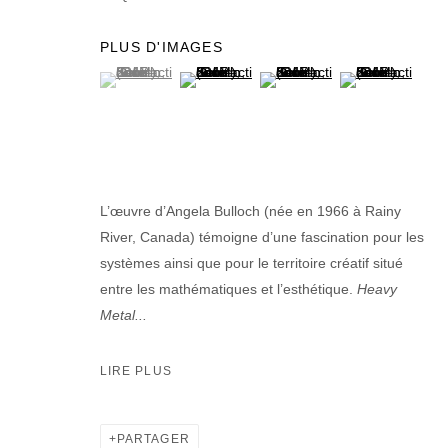
PLUS D'IMAGES
(View a larger image of thumbnail 1 )
, currently selected.
, currently selected.
, currently selected.
(View a larger image of thumbnail 2 )
(View a larger image of thumb
(View a larger im
L’œuvre d’Angela Bulloch (née en 1966 à Rainy
River, Canada) témoigne d’une fascination pour les
systèmes ainsi que pour le territoire créatif situé
entre les mathématiques et l’esthétique.
Heavy
Metal...
LIRE PLUS
PARTAGER