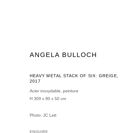
ARTWORKS
ANGELA BULLOCH
HEAVY METAL STACK OF SIX: GREIGE
,
2017
Acier inoxydable, peinture
H 309 x 80 x 50 cm
MANAGE COOKIES
© 2026 DOMAINE DU MUY
SITE BY ARTLOGIC
Photo: JC Lett
ENQUIRE