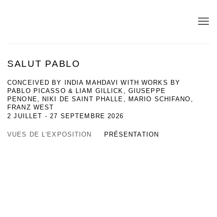
SALUT PABLO
CONCEIVED BY INDIA MAHDAVI WITH WORKS BY
PABLO PICASSO & LIAM GILLICK, GIUSEPPE
PENONE, NIKI DE SAINT PHALLE, MARIO SCHIFANO,
FRANZ WEST
2 JUILLET - 27 SEPTEMBRE 2026
VUES DE L'EXPOSITION
PRÉSENTATION
g image in a popup:
Open a larger version of the following image in a 
Open a larger 