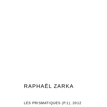
RAPHAËL ZARKA
RAPHAËL ZARKA
MANAGE COOKIES
© 2026 DOMAINE DU MUY
SITE BY ARTLOGIC
LES PRISMATIQUES (P.1)
,
2012