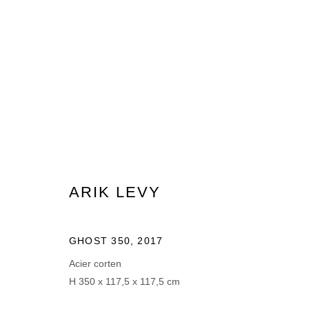
ARTWORKS
ARIK LEVY
MANAGE COOKIES
GHOST 350
,
2017
© 2026 DOMAINE DU MUY
SITE BY ARTLOGIC
Acier corten
H 350 x 117,5 x 117,5 cm