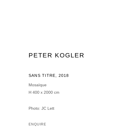
ARTWORKS
PETER KOGLER
SANS TITRE
,
2018
Mosaïque
H 400 x 2000 cm
MANAGE COOKIES
© 2026 DOMAINE DU MUY
SITE BY ARTLOGIC
Photo: JC Lett
ENQUIRE