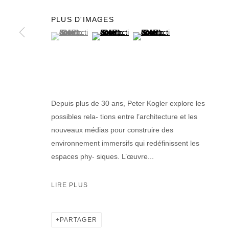
PLUS D'IMAGES
(View a larger image of thumbnail 1 )
, currently selected.
, currently selected.
, currently selected.
(View a larger image of thumbnail 2 )
(View a larger image of thumb
Depuis plus de 30 ans, Peter Kogler explore les
possibles rela- tions entre l’architecture et les
nouveaux médias pour construire des
environnement immersifs qui redéfinissent les
espaces phy- siques. L’œuvre...
LIRE PLUS
PARTAGER