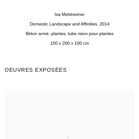
a popup).
(Larger version of this image opens in a popup).
(Larger version of 
Isa Melsheimer
Domestic Landscape and Affinities
,
2014
Béton armé, plantes, tube néon pour plantes
100 x 200 x 100 cm
OEUVRES EXPOSÉES