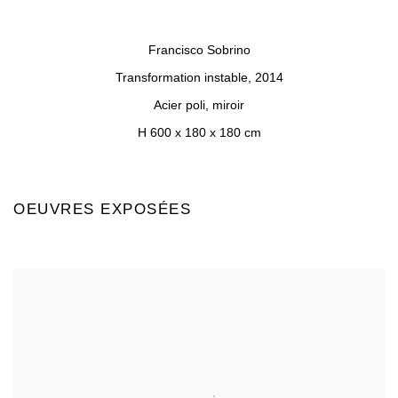
a popup).
(Larger version of this image opens in a popup).
(Larger version of 
Francisco Sobrino
Transformation instable
,
2014
Acier poli, miroir
H 600 x 180 x 180 cm
OEUVRES EXPOSÉES